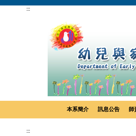
跳
:::
到
主
要
內
容
區
本系簡介
訊息公告
師
:::